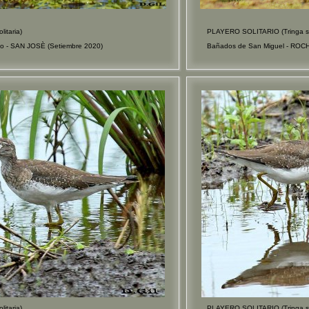
itaria)
PLAYERO SOLITARIO (Tringa sol
o - SAN JOSÈ (Setiembre 2020)
Bañados de San Miguel - ROCH
itaria)
PLAYERO SOLITARIO (Tringa sol