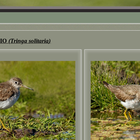
IO
(
Tringa
solitaria
)