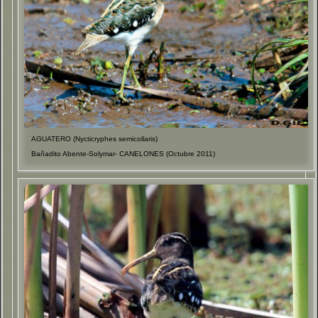
AGUATERO (Nycticryphes semicollaris)
Bañadito Abente-Solymar- CANELONES (Octubre 2011)