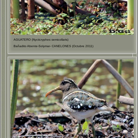
AGUATERO (Nycticryphes semicollaris)
Bañadito Abente-Solymar- CANELONES (Octubre 2011)