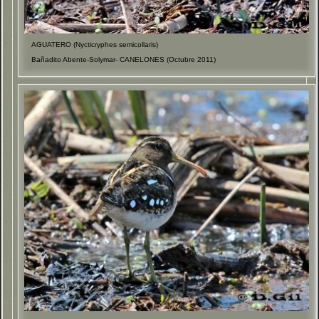
AGUATERO (Nycticryphes semicollaris)
Bañadito Abente-Solymar- CANELONES (Octubre 2011)