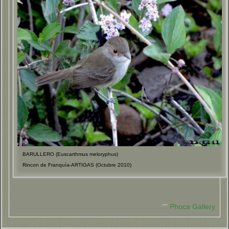
BARULLERO (Euscarthmus meloryphus)
Rincon de Franquía-ARTIGAS (Octubre 2010)
""
Phoca Gallery