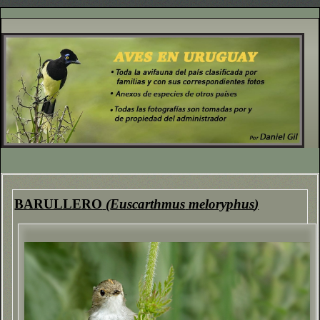
BARULLERO
(
Euscarthmus
meloryphus
)