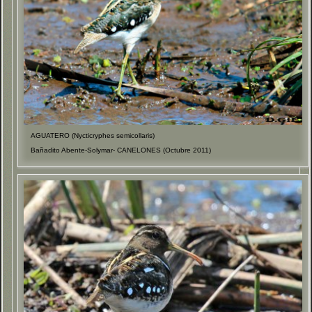
AGUATERO (Nycticryphes semicollaris)
Bañadito Abente-Solymar- CANELONES (Octubre 2011)