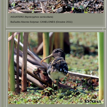
AGUATERO (Nycticryphes semicollaris)
Bañadito Abente-Solymar- CANELONES (Octubre 2011)