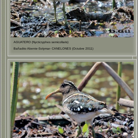
AGUATERO (Nycticryphes semicollaris)
Bañadito Abente-Solymar- CANELONES (Octubre 2011)