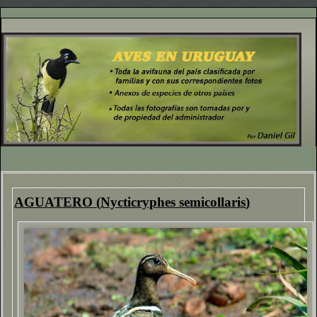
AGUATERO
(
Nycticryphes
semicollaris
)