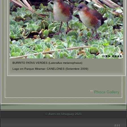
BURRITO PATAS VERDES (Laterallus melanophaius)
Lago en Parque Miramar- CANELONES (Setiembre 2009)
""
Phoca Gallery
© Aves en Uruguay 2021
↑↑↑