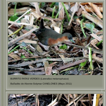
BURRITO PATAS VERDES (Laterallus melanophaius)
Bañadito de Abente-Solymar CANELONES (Mayo 2011)