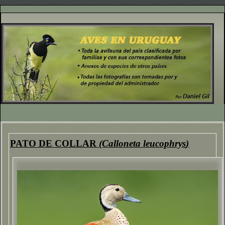
PATO
DE COLLAR
(
Calloneta
leucophrys
)